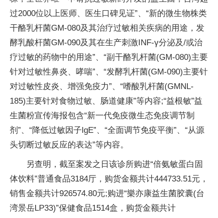
过2000位以上医师、医生口碑见证”、“新的微生物株类
干酪乳杆菌GM-080及其治疗过敏相关疾病的用途，发
酵乳酸杆菌GM-090及其在生产刺激INF-γ分泌及/或治
疗过敏的药物中的用途”、“副干酪乳杆菌(GM-080)主要
针对过敏性鼻炎、哮喘”、“发酵乳杆菌(GM-090)主要针
对过敏性皮炎、增强免疫力”、“嗜酸乳杆菌(GMNL-
185)主要针对食物过敏、肠道健康”等内容;“益根敏”益
生菌粉宣传海报包含“新一代免疫微生态免疫调节制
剂”、“降低过敏因子lgE”、“全面调节免疫平衡”、“从源
头切断过敏反应的表达”等内容。
另查明，截至案发之日该诊所购进“倍氨敏蛋白固
体饮料”普通食品3184厅，购货金额共计444733.51元，
销售金额共计926574.80元;购进“樂亦康益生菌胶囊(台
湾景岳LP33)”保健食品1514盒，购货金额共计