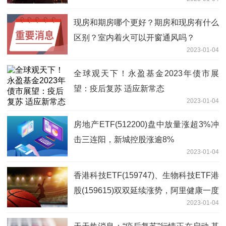
现房和期房哪个更好？期房和现房有什么
区别？室内着火可以开窗通风吗？
2023-01-04
全球观天下！永盈基金2023年债市展
望：疫后复苏 适应新常态
2023-01-04
房地产ETF(512200)盘中放量涨超3%冲
击三连阳，新城控股涨逾8%
2023-01-04
香港科技ETF(159747)、生物科技ETF港
股(159615)双双延续涨势，阿里健康一度
2023-01-04
涨近8%