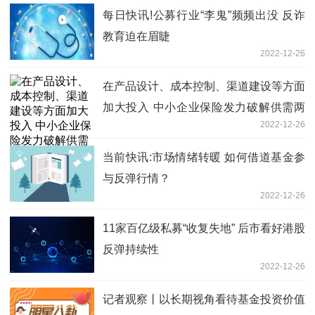
每日快讯!公募行业“李鬼”频频出没 反诈
教育迫在眉睫
2022-12-26
在产品设计、成本控制、渠道建设等方面
加大投入 中小企业保险发力破解供需两
2022-12-26
难
当前快讯:市场情绪转暖 如何借道基金参
与反弹行情？
2022-12-26
11家百亿级私募“收复失地” 后市看好港股
反弹持续性
2022-12-26
记者观察丨以长期视角看待基金投资价值