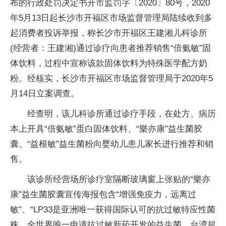
布的行政处罚决定书开市监罚字〔2020〕80号，2020
年5月13日起长沙市开福区市场监督管理局陆续收到多
起消费者投诉举报，称长沙市开福区王建湘儿科诊所
(经营者：王建湘)通过诊疗向患者推荐销售“倍氨敏”固
体饮料，过程中宣称该款固体饮料为特殊医学配方奶
粉。经核实，长沙市开福区市场监督管理局于2020年5
月14日立案调查。
经查明，该儿科诊所通过诊疗手段，在处方、病历
本上开具“倍氨敏”蛋白固体饮料、“樂亦康”益生菌胶
囊、“益根敏”益生菌粉向婴幼儿患儿家长进行推荐和销
售。
该诊所经营场所诊疗室隔断玻璃窗上张贴的“樂亦
康”益生菌胶囊宣传海报包含“增强免疫力，远离过
敏”、“LP33是亚洲唯一获得国际认可的抗过敏特应性菌
株，全世界唯一申请抗过敏新药开发的益生菌，台湾超