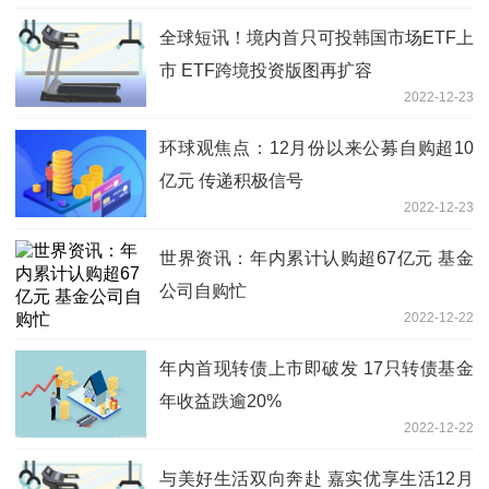
全球短讯！境内首只可投韩国市场ETF上
市 ETF跨境投资版图再扩容
2022-12-23
环球观焦点：12月份以来公募自购超10
亿元 传递积极信号
2022-12-23
世界资讯：年内累计认购超67亿元 基金
公司自购忙
2022-12-22
年内首现转债上市即破发 17只转债基金
年收益跌逾20%
2022-12-22
与美好生活双向奔赴 嘉实优享生活12月