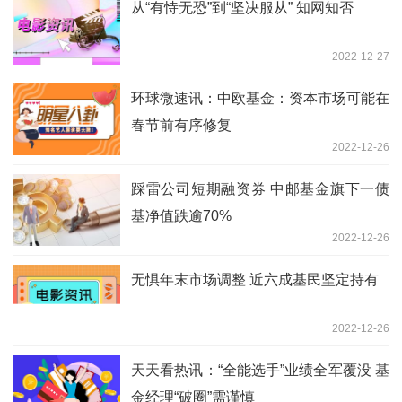
从“有恃无恐”到“坚决服从” 知网知否
2022-12-27
环球微速讯：中欧基金：资本市场可能在
春节前有序修复
2022-12-26
踩雷公司短期融资券 中邮基金旗下一债
基净值跌逾70%
2022-12-26
无惧年末市场调整 近六成基民坚定持有
2022-12-26
天天看热讯：“全能选手”业绩全军覆没 基
金经理“破圈”需谨慎