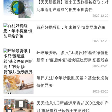
【天天新视野】蔚来回应数据被窃取：对
此事给用户造成的损失承担责任
2022-12-20
百利好提醒您：年末将至 慎防网络诈骗
2022-12-20
环球最资讯丨多只“困境反转”基金净值创
新高！“疫后修复”板块强劲反弹 影视股春
2022-12-20
天也来了？
每日关注!今年炒股胜买基？基金长投价
值仍显著
2022-12-20
天天信息:LG新能源斥资超200亿元扩产
能 市场份额已远低于宁德时代