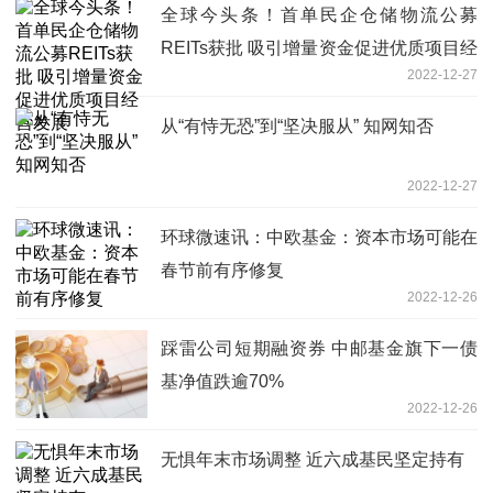
全球今头条！首单民企仓储物流公募
REITs获批 吸引增量资金促进优质项目经
2022-12-27
营发展
从“有恃无恐”到“坚决服从” 知网知否
2022-12-27
环球微速讯：中欧基金：资本市场可能在
春节前有序修复
2022-12-26
踩雷公司短期融资券 中邮基金旗下一债
基净值跌逾70%
2022-12-26
无惧年末市场调整 近六成基民坚定持有