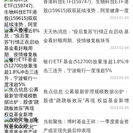
香港科技ETF(159747)、生物科技ETF港
股(159615)双双延续涨势，阿里健康一度
2023-01-04
涨近8%
天天热消息：“疫后复苏”行情正在启动 基
金看好顺周期、疫情修复板块等
2023-01-04
银行ETF基金(512700)放量涨超1.8%冲
击三连升，宁波银行一度涨超5%
2023-01-04
焦点信息:公募最新管理规模数据出炉：
股债“跷跷板效应”再现 权益基金新增
2023-01-04
3600亿，债基缩水近5000亿元
当前聚焦：博时基金王祥：一季度黄金资
产或呈现先扬后抑表现