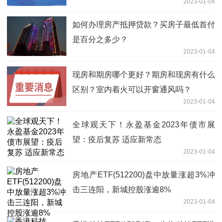
2023-01-04
如何办理房产抵押贷款？买房子最低首付
是百分之多少？
2023-01-04
现房和期房哪个更好？期房和现房有什么
区别？室内着火可以开窗通风吗？
2023-01-04
全球观天下！永盈基金2023年债市展
望：疫后复苏 适应新常态
2023-01-04
房地产ETF(512200)盘中放量涨超3%冲
击三连阳，新城控股涨逾8%
2023-01-04